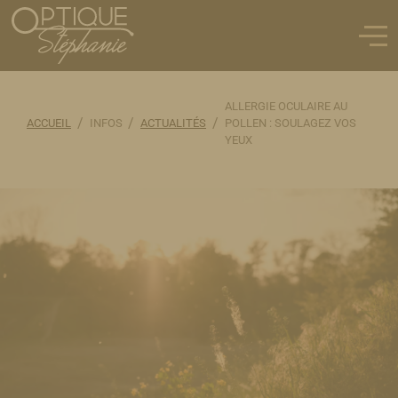
ALLERGIE OCULAIRE AU
/
/
/
ACCUEIL
INFOS
ACTUALITÉS
POLLEN : SOULAGEZ VOS
YEUX