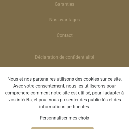
Garanties
Nos avantages
Contact
Déclaration de confidentialité
Clause de non-responsabilité
Nous et nos partenaires utilisons des cookies sur ce site.
Avec votre consentement, nous les utiliserons pour
Optique Stephanie | Rue de la Poste 9, 4900 Spa | BE
comprendre comment notre site est utilisé, pour l'adapter à
0751.847.889 | T : 087 77 42 50 | E :
spa@optique-
vos intérêts, et pour vous presenter des publicités et des
stephanie.com
informations pertinentes.
Personnaliser mes choix
Webdesign by Optic Libre