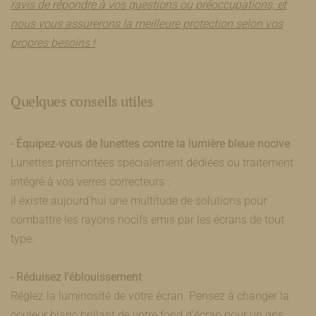
ravis de répondre à vos questions ou préoccupations, et
nous vous assurerons la meilleure protection selon vos
propres besoins !
Quelques conseils utiles
- Équipez-vous de lunettes contre la lumière bleue nocive
Lunettes prémontées spécialement dédiées ou traitement
intégré à vos verres correcteurs :
il existe aujourd'hui une multitude de solutions pour
combattre les rayons nocifs emis par les écrans de tout
type.
- Réduisez l'éblouissement
Réglez la luminosité de votre écran. Pensez à changer la
couleur blanc brillant de votre fond d’écran pour un gris