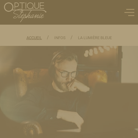
En exclusivité chez Optique Stéphanie:
/
/
ACCUEIL
INFOS
LA LUMIÈRE BLEUE
RAY-BAN META
DÉCOUVRIR